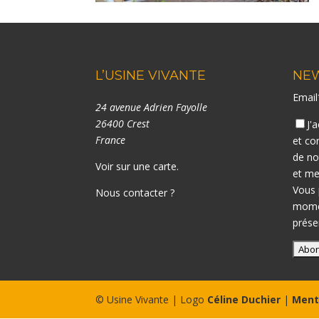
L’USINE VIVANTE
NE
Emai
24 avenue Adrien Fayolle
26400 Crest
J'
France
et co
de n
Voir sur une carte
.
et me
Vous 
Nous contacter ?
momen
prése
© Usine Vivante | Logo
Céline Duchier
|
Ment