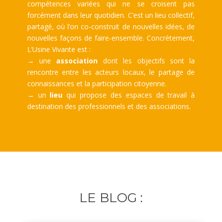
compétences variées qui ne se croisent pas
forcément dans leur quotidien. C’est un lieu collectif,
partagé, où l’on co-construit de nouvelles idées, de
nouvelles façons de faire-ensemble. Concrètement,
L’Usine Vivante est :
→ une
association
dont les objectifs sont la
rencontre entre les acteurs locaux, le partage de
connaissances et la participation citoyenne.
→ un
lieu
qui propose des espaces de travail à
destination des professionnels et des associations.
LE BLOG :