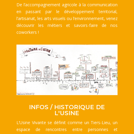
De l’accompagnement agricole à la communication
en passant par le développement territorial,
l’artisanat, les arts visuels ou l’environnement, venez
découvrir les métiers et savoirs-faire de nos
coworkers !
INFOS / HISTORIQUE DE
L'USINE
L’Usine Vivante se définit comme un Tiers-Lieu, un
espace de rencontres entre personnes et