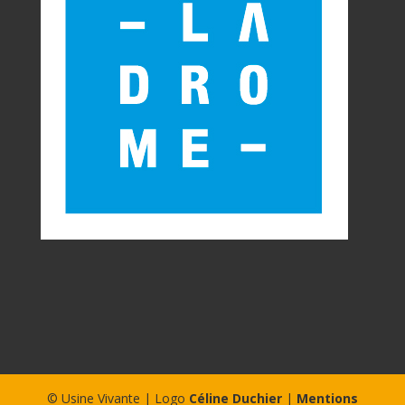
© Usine Vivante | Logo
Céline Duchier
|
Mentions