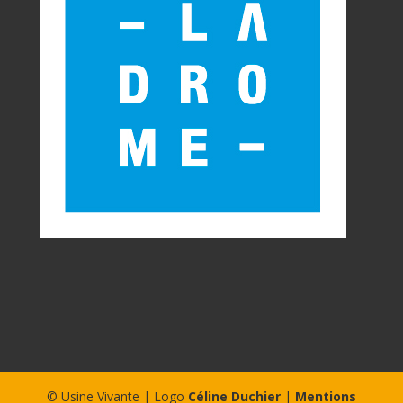
© Usine Vivante | Logo
Céline Duchier
|
Mentions