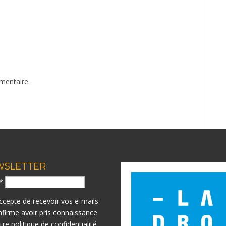
mentaire.
WSLETTER
l*
accepte de recevoir vos e-mails
nfirme avoir pris connaissance
otre
politique de confidentialité