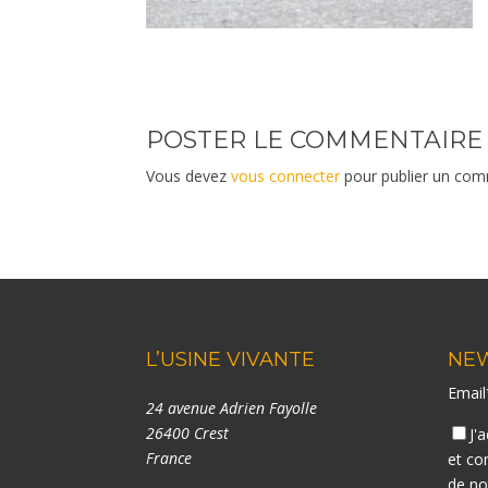
POSTER LE COMMENTAIRE
Vous devez
vous connecter
pour publier un com
L’USINE VIVANTE
NE
Emai
24 avenue Adrien Fayolle
26400 Crest
J'
France
et co
de n