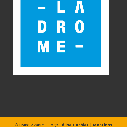
© Usine Vivante | Logo
Céline Duchier
|
Mentions