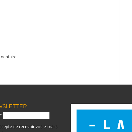
mentaire.
WSLETTER
l*
accepte de recevoir vos e-mails