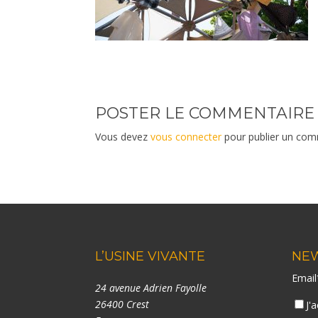
POSTER LE COMMENTAIRE
Vous devez
vous connecter
pour publier un com
L’USINE VIVANTE
NE
Emai
24 avenue Adrien Fayolle
26400 Crest
J'