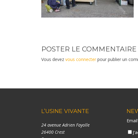
POSTER LE COMMENTAIRE
Vous devez
vous connecter
pour publier un com
L’USINE VIVANTE
NE
Emai
24 avenue Adrien Fayolle
26400 Crest
J'