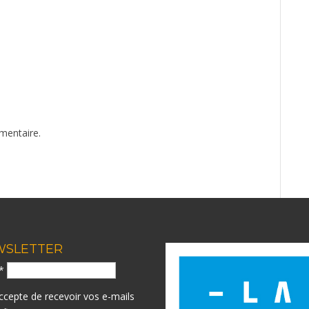
mentaire.
WSLETTER
l*
accepte de recevoir vos e-mails