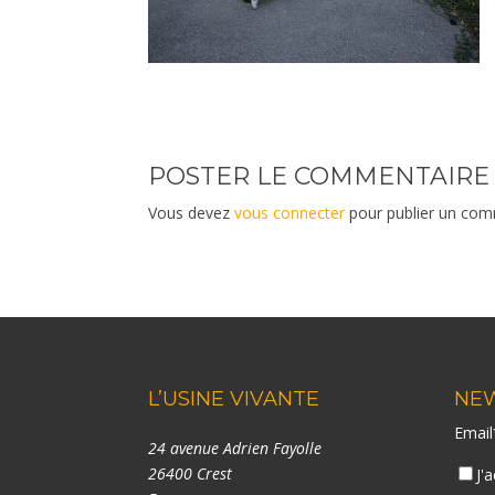
POSTER LE COMMENTAIRE
Vous devez
vous connecter
pour publier un com
L’USINE VIVANTE
NE
Emai
24 avenue Adrien Fayolle
26400 Crest
J'