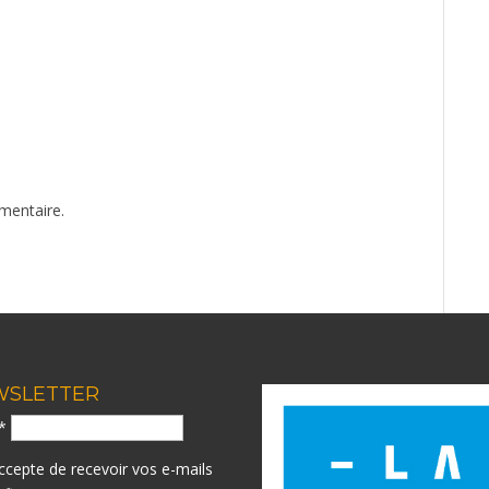
mentaire.
WSLETTER
l*
accepte de recevoir vos e-mails