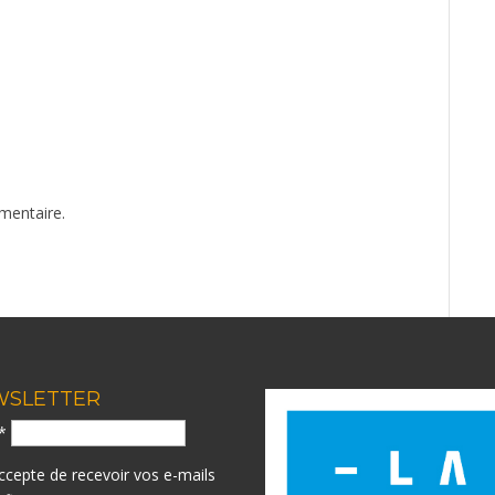
mentaire.
WSLETTER
l*
accepte de recevoir vos e-mails