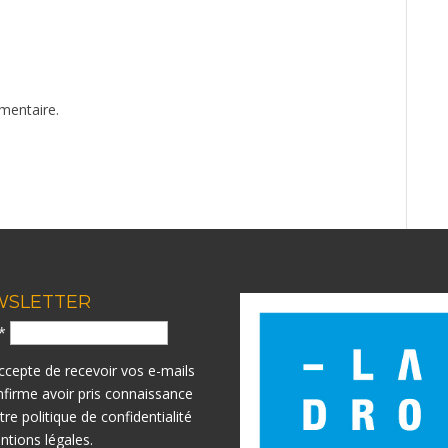
mentaire.
WSLETTER
l*
accepte de recevoir vos e-mails
nfirme avoir pris connaissance
otre
politique de confidentialité
ntions légales.