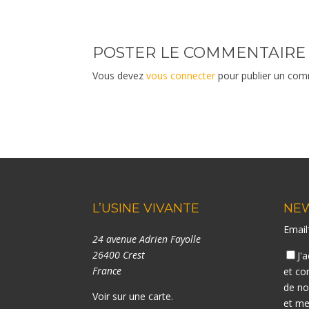
POSTER LE COMMENTAIRE
Vous devez
vous connecter
pour publier un com
L’USINE VIVANTE
NE
Emai
24 avenue Adrien Fayolle
26400 Crest
J'
France
et co
de n
Voir sur une carte
.
et me