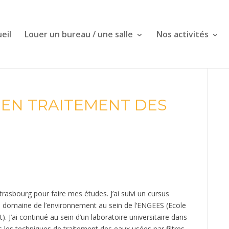
eil
Louer un bureau / une salle
Nos activités
E EN TRAITEMENT DES
trasbourg pour faire mes études. J’ai suivi un cursus
le domaine de l’environnement au sein de l’ENGEES (Ecole
. J’ai continué au sein d’un laboratoire universitaire dans
s les techniques de traitement des eaux usées par filtres