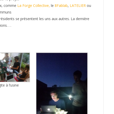
aux, comme
La Forge Collective,
le
8Fablab
,
LATELIER
ou
ommuns
ésidents se présentent les uns aux autres. La dernière
ons. . .
ite à l’usine