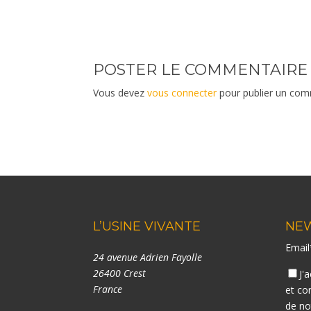
POSTER LE COMMENTAIRE
Vous devez
vous connecter
pour publier un com
L’USINE VIVANTE
NE
Emai
24 avenue Adrien Fayolle
26400 Crest
J'
France
et co
de n