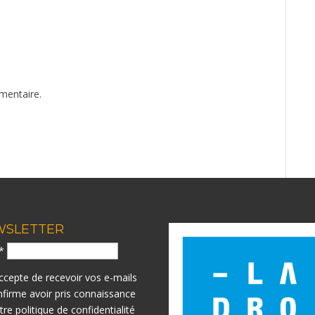
mentaire.
WSLETTER
l*
accepte de recevoir vos e-mails
nfirme avoir pris connaissance
otre
politique de confidentialité