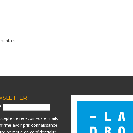
mentaire.
WSLETTER
l*
accepte de recevoir vos e-mails
nfirme avoir pris connaissance
otre
politique de confidentialité