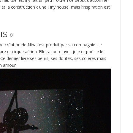
s habituelles, il y fait un peu froid en ce début d’automne,
et la construction d’une Tiny house, mais l’inspiration est
S »
e création de Nina, est produit par sa compagnie : le
re et cirque aérien. Elle raconte avec joie et poésie le
e dernier livre ses peurs, ses doutes, ses colères mais
on amour.