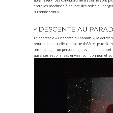
atterrissent. Les conditions de travail ne sont pa
entre les machines à coudre des toiles du berger 
au rendez-vous.
« DESCENTE AU PARADI
Le spectacle « Descente au paradis », la deuxièm
bout du banc. Celle-ci associe théâtre, jeux d’omb
témoignage d’un personnage revenu de la mort. C
aussi ses espoirs, ses envies, son bonheur et s