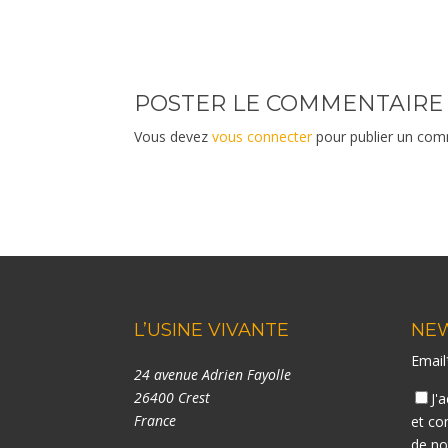
POSTER LE COMMENTAIRE
Vous devez
vous connecter
pour publier un com
L’USINE VIVANTE
NE
Emai
24 avenue Adrien Fayolle
26400 Crest
J'
France
et co
de n