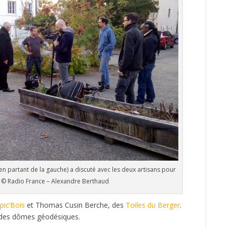
n partant de la gauche) a discuté avec les deux artisans pour
t © Radio France – Alexandre Berthaud
pic’Bois
et Thomas Cusin Berche, des
Toiles du Berger
.
r des dômes géodésiques.