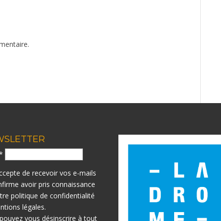
mentaire.
WSLETTER
l*
accepte de recevoir vos e-mails
nfirme avoir pris connaissance
otre
politique de confidentialité
ntions légales.
pouvez vous désinscrire à tout