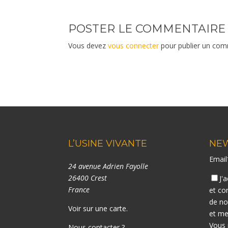
POSTER LE COMMENTAIRE
Vous devez
vous connecter
pour publier un com
L’USINE VIVANTE
NE
Emai
24 avenue Adrien Fayolle
26400 Crest
J'
France
et co
de n
Voir sur une carte
.
et me
Vous 
Nous contacter ?