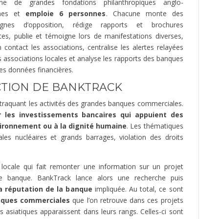
ine de grandes fondations philanthropiques anglo-
nes et
emploie 6 personnes
. Chacune monte des
gnes d’opposition, rédige rapports et brochures
ntes, publie et témoigne lors de manifestations diverses,
 contact les associations, centralise les alertes relayées
s associations locales et analyse les rapports des banques
res données financières.
CTION DE BANKTRACK
 traquant les activités des grandes banques commerciales.
r les investissements bancaires qui appuient des
vironnement ou à la dignité humaine
. Les thématiques
rales nucléaires et grands barrages, violation des droits
n locale qui fait remonter une information sur un projet
ne banque. BankTrack lance alors une recherche puis
a réputation de la banque
impliquée. Au total, ce sont
nques commerciales
que l’on retrouve dans ces projets
asiatiques apparaissent dans leurs rangs. Celles-ci sont