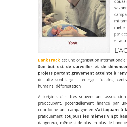
douza
saxon
campa
milita
met en
par de
et aut
L’A
BankTrack
est une organisation internationale
Son but est de surveiller et de dénonce
projets portant gravement atteinte à l’en
de lutte sont larges : énergies fossiles, cent
humains, déforestation.
A l’origine, c’est très souvent une associatio
préoccupant, potentiellement financé par u
coordonne une campagne en
s’attaquant à l
pratiquement
toujours les mêmes vingt ba
dangereux, même si de plus en plus de banques 