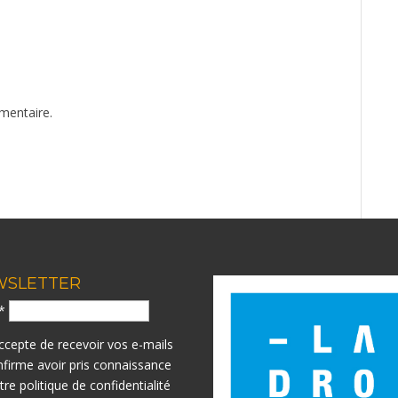
mentaire.
WSLETTER
l*
accepte de recevoir vos e-mails
nfirme avoir pris connaissance
otre
politique de confidentialité