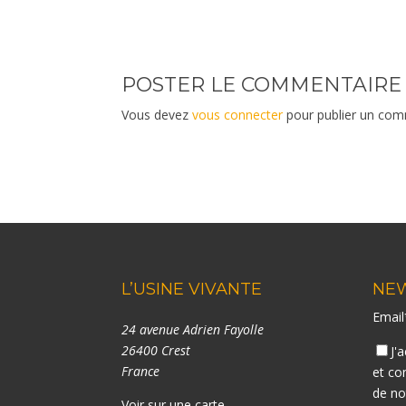
POSTER LE COMMENTAIRE
Vous devez
vous connecter
pour publier un com
L’USINE VIVANTE
NE
Emai
24 avenue Adrien Fayolle
26400 Crest
J'
France
et co
de n
Voir sur une carte
.