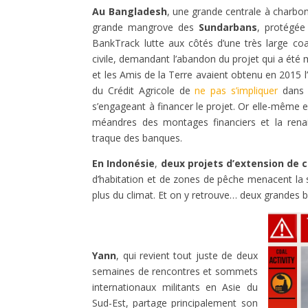
Au Bangladesh
, une grande centrale à charbon
grande mangrove des
Sundarbans
, protégée 
BankTrack lutte aux côtés d’une très large coal
civile, demandant l’abandon du projet qui a été
et les Amis de la Terre avaient obtenu en 2015 
du Crédit Agricole de
ne pas s’impliquer
dans c
s’engageant à financer le projet. Or elle-même 
méandres des montages financiers et la renais
traque des banques.
En Indonésie
,
deux projets d’extension de 
d’habitation et de zones de pêche menacent la 
plus du climat. Et on y retrouve… deux grandes 
Yann
, qui revient tout juste de deux
semaines de rencontres et sommets
internationaux militants en Asie du
Sud-Est, partage principalement son