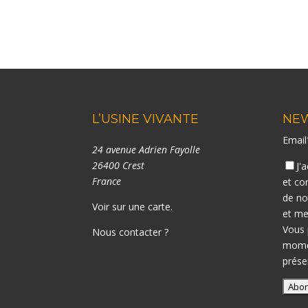
L’USINE VIVANTE
NE
Emai
24 avenue Adrien Fayolle
26400 Crest
J'
France
et co
de n
Voir sur une carte
.
et me
Vous 
Nous contacter ?
momen
prése