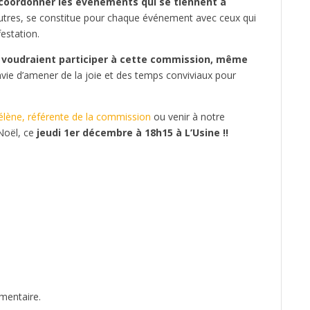
 coordonner les événements qui se tiennent à
autres, se constitue pour chaque événement avec ceux qui
festation.
i voudraient participer à cette commission, même
r envie d’amener de la joie et des temps conviviaux pour
élène, référente de la commission
ou venir à notre
Noël, ce
jeudi 1er décembre à 18h15 à L’Usine !!
mentaire.