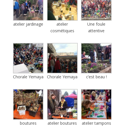
atelier jardinage
atelier
Une foule
cosmétiques
attentive
Chorale Yemaya
Chorale Yemaya
c’est beau !
boutures
atelier boutures
atelier tampons